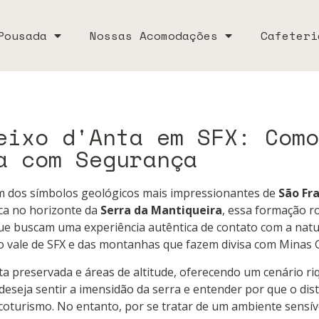
Pousada
Nossas Acomodações
Cafeteri
eixo d'Anta em SFX: Como
a com Segurança
 dos símbolos geológicos mais impressionantes de
São Fra
ca no horizonte da
Serra da Mantiqueira
, essa formação ro
e buscam uma experiência autêntica de contato com a natur
 o vale de SFX e das montanhas que fazem divisa com Minas G
ta preservada e áreas de altitude, oferecendo um cenário ri
deseja sentir a imensidão da serra e entender por que o dis
oturismo. No entanto, por se tratar de um ambiente sensíve