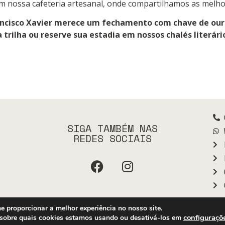
m nossa cafeteria artesanal, onde compartilhamos as melhor
ancisco Xavier merece um fechamento com chave de ouro
trilha ou reserve sua estadia em nossos chalés literári
SIGA TAMBÉM NAS
REDES SOCIAIS
e proporcionar a melhor experiência no nosso site.
© Quintal da Prosa 2026 – todos os direitos reservados | Criado por
Compota Criativa
configuraçõ
 sobre quais cookies estamos usando ou desativá-los em