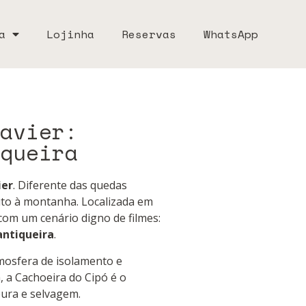
a
Lojinha
Reservas
WhatsApp
avier:
queira
ier
. Diferente das quedas
luto à montanha. Localizada em
com um cenário digno de filmes:
antiqueira
.
mosfera de isolamento e
, a Cachoeira do Cipó é o
pura e selvagem.