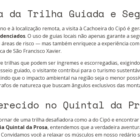
a da Trilha Guiada e Seg
o e à localização remota, a visita à Cachoeira do Cipó é ge
edenciados
. O uso de guias locais não apenas garante a seg
 áreas de risco — mas também enriquece a experiência com
ica de São Francisco Xavier.
ve trilhas que podem ser íngremes e escorregadias, exigindo
eio guiado, o visitante contribui para o turismo sustentáve
indo que o impacto ambiental na região seja o menor possíve
rafos de natureza que buscam ângulos exclusivos das monta
erecido no Quintal da Pr
rnar de uma trilha desafiadora como a do Cipó e encontrar
ia Quintal da Prosa
, entendemos que a verdadeira aventu
 Convidamos você a relaxar os músculos em nosso redário s